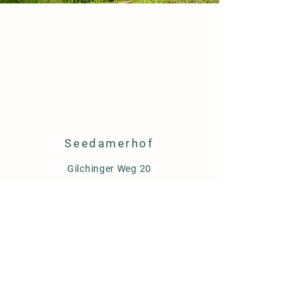
Seedamerhof
Gilchinger Weg 20
82234 Weßling
Tel.:
0151-11800677
Richtlinien
AGB